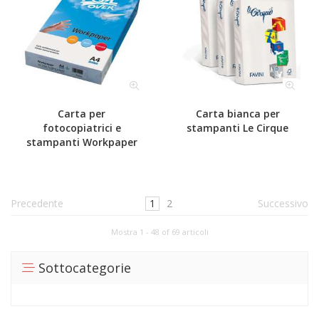
Carta per
Carta bianca per
fotocopiatrici e
stampanti Le Cirque
stampanti Workpaper
Precedente
1
2
Successivo
Mostra 1 - 48 of 69 articoli
Sottocategorie