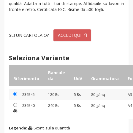
qualità. Adatta a tutti i tipi di stampe. Affidabile su lavori in
fronte e retro. Certificata FSC. Risme da 500 fogli.
SEI UN CARTOLAIO?
ACCEDI QUI
Seleziona Variante
Bancale
Riferimento
da
UdV
Grammatura
Fo
236745
120 Rs
5 Rs
80 g/mq
A3
236740
-
240 Rs
5 Rs
80 g/mq
A4
Sconti sulla quantità
Legenda:
Sconti sulla quantità