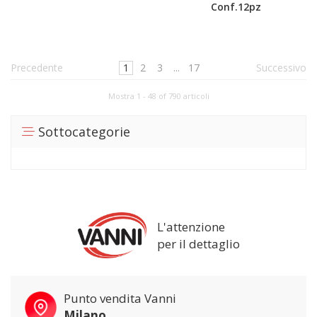
Conf.12pz
Precedente
1
2
3
...
17
Successivo
Mostra 1 - 48 of 790 articoli
Sottocategorie
L'attenzione
per il dettaglio
Punto vendita Vanni
Milano