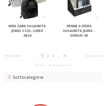
MINI ZAINI tintaUNITA
PENNE A SFERA
JEANS 3 COL. LUREX
tintaUNITA JEANS -
.SK24
DISPLAY 36
Precedente
1
2
3
...
31
Successivo
Mostra 1 - 48 of 1486 articoli
Sottocategorie