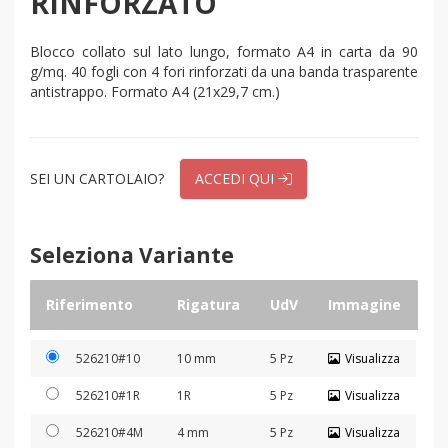
RINFORZATO
Blocco collato sul lato lungo, formato A4 in carta da 90
g/mq. 40 fogli con 4 fori rinforzati da una banda trasparente
antistrappo. Formato A4 (21x29,7 cm.)
SEI UN CARTOLAIO?
ACCEDI QUI
Seleziona Variante
Riferimento
Rigatura
UdV
Immagine
526210#10
10 mm
5 Pz
Visualizza
526210#1R
1R
5 Pz
Visualizza
526210#4M
4 mm
5 Pz
Visualizza