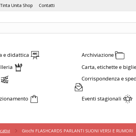
Tinta Unita Shop
Contatti
a e didattica
Archiviazione
lleria
Carta, etichette e bigli
Corrispondenza e sped
ezionamento
Eventi stagionali
cativi
Giochi FLASHCARDS PARLANTI SUONI VERSI E RUMORI