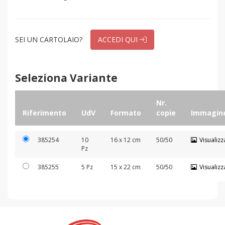
SEI UN CARTOLAIO?
ACCEDI QUI
Seleziona Variante
Nr.
Riferimento
UdV
Formato
copie
Immagin
385254
10
16 x 12 cm
50/50
Visualizz
Pz
385255
5 Pz
15 x 22 cm
50/50
Visualizz