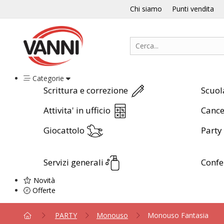
Chi siamo
Punti vendita
Categorie
Scrittura e correzione
Scuol
Attivita' in ufficio
Cance
Giocattolo
Party
Servizi generali
Conf
Novità
Offerte
PARTY
Monouso
Monouso Fantasia